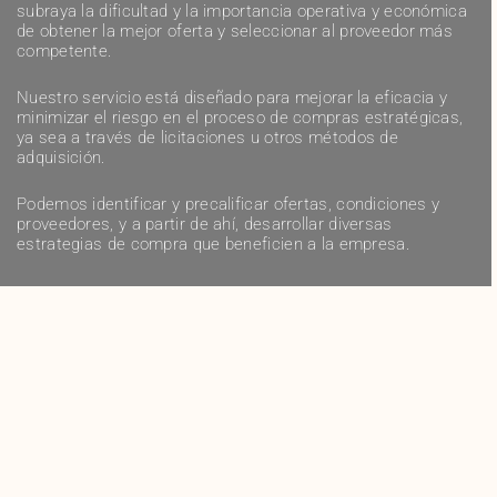
subraya la dificultad y la importancia operativa y económica
de obtener la mejor oferta y seleccionar al proveedor más
competente.
Nuestro servicio está diseñado para mejorar la eficacia y
minimizar el riesgo en el proceso de compras estratégicas,
ya sea a través de licitaciones u otros métodos de
adquisición.
Podemos identificar y precalificar ofertas, condiciones y
proveedores, y a partir de ahí, desarrollar diversas
estrategias de compra que beneficien a la empresa.