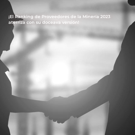
¡El Ranking de Proveedores de la Minería 2023
aterriza con su doceava versión!