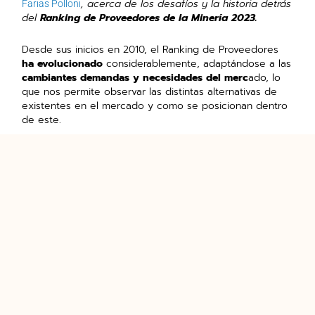
, acerca de los desafíos y la historia detrás
Farias Polloni
del
Ranking de Proveedores de la Minería 2023.
Desde sus inicios en 2010, el Ranking de Proveedores
ha evolucionado
considerablemente, adaptándose a las
cambiantes demandas y necesidades del merc
ado, lo
que nos permite observar las distintas alternativas de
existentes en el mercado y como se posicionan dentro
de este.
Las empresas evaluadas tienen la opción de adquirir el
reporte de los resultados del ranking,
los cuales
incluyen una profundización en las evaluaciones
negativas.
“Esto les permite entender cual es su posicionamiento
a nivel general dentro de la gran y mediana minería,
para que puedan establecer estrategias de mejora, en
los puntos donde pueden encontrarse con mayor
dificultad.
“, comenta Daniela.
A partir de estos resultados, también hemos logrado