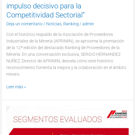
impulso decisivo para la
Competitividad Sectorial”
Deja un comentario
/
Noticias
,
Ranking
/
admin
Con el histórico respaldo de la Asociación de Proveedores
Industriales de la Minería (APRIMIN), se aproxima la premiación
de la 12ª edición del destacado Ranking de Proveedores de la
Minería. En una conversación exclusiva, SERGIO HERNANDEZ
NUÑEZ, Director de APRIMIN, desvela cómo este histórico
reconocimiento fomenta la mejora y la colaboración en el ámbito
minero.
Leer más »
El
Ranking
de
Proveedores