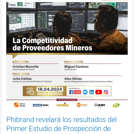
los
resultados
del
Primer
Estudio
de
Prospección
de
Competitividad
en
la
Minería
Peruana
2023,
en
el
Jueves
Minero
Phibrand revelará los resultados del
Primer Estudio de Prospección de