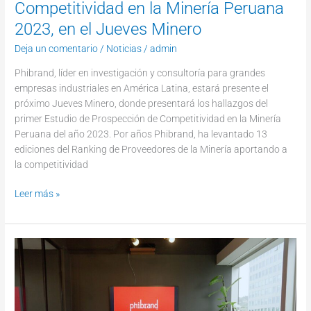
Competitividad en la Minería Peruana
2023, en el Jueves Minero
Deja un comentario
/
Noticias
/
admin
Phibrand, líder en investigación y consultoría para grandes
empresas industriales en América Latina, estará presente el
próximo Jueves Minero, donde presentará los hallazgos del
primer Estudio de Prospección de Competitividad en la Minería
Peruana del año 2023. Por años Phibrand, ha levantado 13
ediciones del Ranking de Proveedores de la Minería aportando a
la competitividad
Leer más »
Phibrand
y
CircularTec
firman
acuerdo