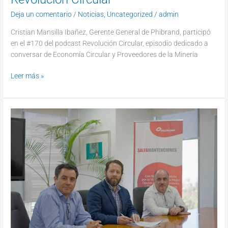
Deja un comentario
/
Noticias
,
Uncategorized
/
admin
Cristian Mansilla Ibañez, Gerente General de Phibrand, participó
en el #170 del podcast Revolución Circular, episodio dedicado a
conversar de Economía Circular y Proveedores de la Minería
Leer más »
Phibrand
y
Salfa
Mantenciones
unen
fuerzas
para
impulsar
la
transferencia
tecnológica