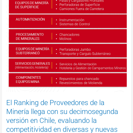
de
la
Minería
llega
con
su
decimosegunda
versión
en
Chile,
evaluando
la
competitividad
en
diversas
y
El Ranking de Proveedores de la
nuevas
Minería llega con su decimosegunda
categorías
versión en Chile, evaluando la
competitividad en diversas y nuevas