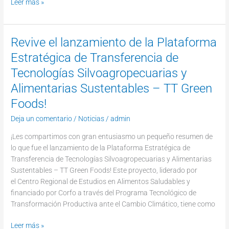
Leer más »
Revive el lanzamiento de la Plataforma
Revive
el
Estratégica de Transferencia de
lanzamiento
Tecnologías Silvoagropecuarias y
de
la
Alimentarias Sustentables – TT Green
Plataforma
Foods!
Estratégica
Deja un comentario
/
Noticias
/
admin
de
Transferencia
¡Les compartimos con gran entusiasmo un pequeño resumen de
de
lo que fue el lanzamiento de la Plataforma Estratégica de
Tecnologías
Transferencia de Tecnologías Silvoagropecuarias y Alimentarias
Silvoagropecuarias
Sustentables – TT Green Foods! Este proyecto, liderado por
y
el Centro Regional de Estudios en Alimentos Saludables y
Alimentarias
financiado por Corfo a través del Programa Tecnológico de
Sustentables
Transformación Productiva ante el Cambio Climático, tiene como
–
TT
Leer más »